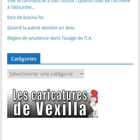
Vive le cannabis et à bas l’alcool ! Quand l’avis de l’IA mène
à l’absurdie…
Etre de bonne foi
Quand la patrie devient un dieu
Règles de prudence dans l’usage de l’I.A.
Catégories
C
a
t
é
g
o
r
i
e