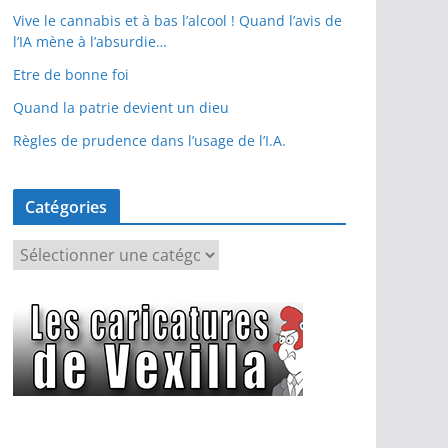
Vive le cannabis et à bas l’alcool ! Quand l’avis de
l’IA mène à l’absurdie…
Etre de bonne foi
Quand la patrie devient un dieu
Règles de prudence dans l’usage de l’I.A.
Catégories
C
a
t
é
g
o
r
i