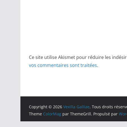
Ce site utilise Akismet pour réduire les indési
vos commentaires sont traitées
.
Copyright © 2026
Vexilla Galliae
. Tous droits réserv
Theme
ColorMag
par ThemeGrill. Propulsé par
Wor