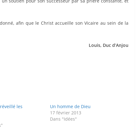
un soutien pour son successeur par sa prière constante, et
donné, afin que le Christ accueille son Vicaire au sein de la
Louis, Duc d’Anjou
réveillé les
Un homme de Dieu
17 février 2013
Dans "Idées"
s"