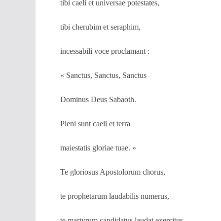
tibi caeli et universae potestates,
tibi cherubim et seraphim,
incessabili voce proclamant :
« Sanctus, Sanctus, Sanctus
Dominus Deus Sabaoth.
Pleni sunt caeli et terra
maiestatis gloriae tuae. »
Te gloriosus Apostolorum chorus,
te prophetarum laudabilis numerus,
te martyrum candidatus laudat exercitus.