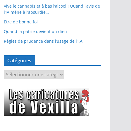
Vive le cannabis et à bas l’alcool ! Quand l’avis de
l’IA mène à l’absurdie…
Etre de bonne foi
Quand la patrie devient un dieu
Règles de prudence dans l’usage de l’I.A.
Catégories
C
a
t
é
g
o
r
i