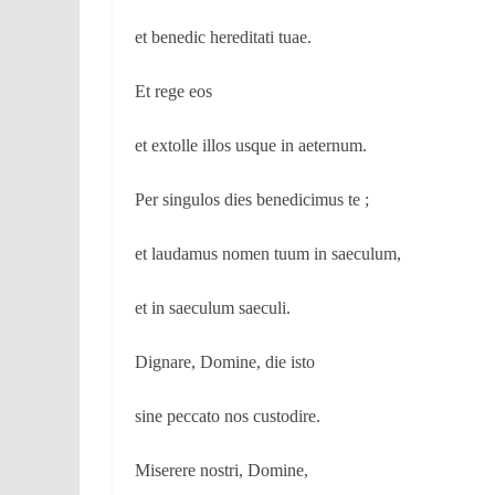
et benedic hereditati tuae.
Et rege eos
et extolle illos usque in aeternum.
Per singulos dies benedicimus te ;
et laudamus nomen tuum in saeculum,
et in saeculum saeculi.
Dignare, Domine, die isto
sine peccato nos custodire.
Miserere nostri, Domine,