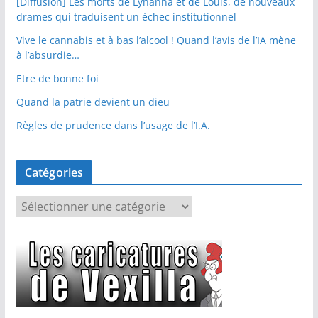
[Diffusion] Les morts de Lyhanna et de Louis, de nouveaux
drames qui traduisent un échec institutionnel
Vive le cannabis et à bas l’alcool ! Quand l’avis de l’IA mène
à l’absurdie…
Etre de bonne foi
Quand la patrie devient un dieu
Règles de prudence dans l’usage de l’I.A.
Catégories
C
a
t
é
g
o
r