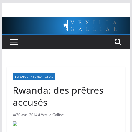
Passer
au
contenu
EUROPE / INTERNATIONAL
Rwanda: des prêtres
accusés
30 avril 2014
Vexilla Galliae
L