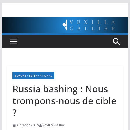
Passer
au
contenu
EUROPE / INTERNATIONAL
Russia bashing : Nous
trompons-nous de cible
?
3 janvier 2015
Vexilla Galliae