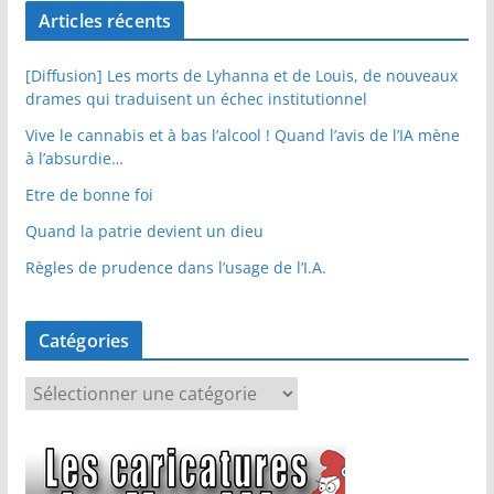
Articles récents
[Diffusion] Les morts de Lyhanna et de Louis, de nouveaux
drames qui traduisent un échec institutionnel
Vive le cannabis et à bas l’alcool ! Quand l’avis de l’IA mène
à l’absurdie…
Etre de bonne foi
Quand la patrie devient un dieu
Règles de prudence dans l’usage de l’I.A.
Catégories
C
a
t
é