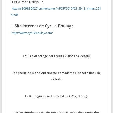
3 et 4 mars 2015 :
http://s309339927.onlinehome.fr/PDF/2015/02_SH_3_4mars201
5.pdf
– Site internet de Cyrille Boulay :
http://www.cyrilleboulay.com/
Louis XVII corrigé par Louis XVI (lot 173, détail).
Tapisserie de Marie-Antoinette et Madame Elisabeth (lot 218,
détail).
Lettre signée par Louis XVI (lot 217, détail).
Lettre signée par Marie-Antoinette, reine de France (lot