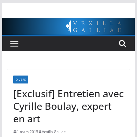
Passer
au
contenu
DIVERS
[Exclusif] Entretien avec
Cyrille Boulay, expert
en art
1 mars 2015
Vexilla Galliae