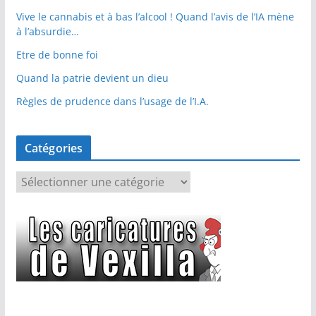
Vive le cannabis et à bas l’alcool ! Quand l’avis de l’IA mène
à l’absurdie…
Etre de bonne foi
Quand la patrie devient un dieu
Règles de prudence dans l’usage de l’I.A.
Catégories
C
a
t
é
g
o
r
i