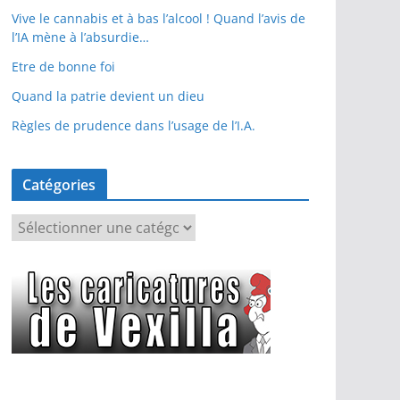
Vive le cannabis et à bas l’alcool ! Quand l’avis de
l’IA mène à l’absurdie…
Etre de bonne foi
Quand la patrie devient un dieu
Règles de prudence dans l’usage de l’I.A.
Catégories
C
a
t
é
g
o
r
i