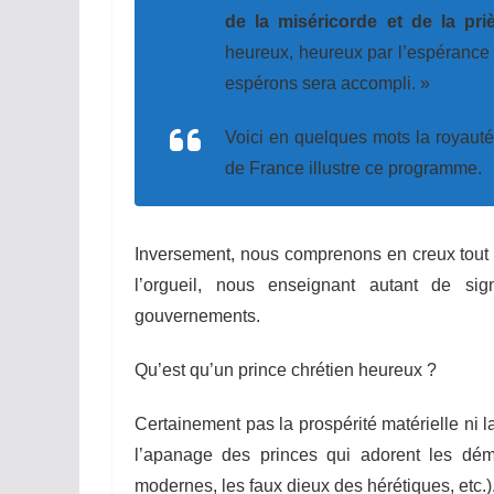
de la miséricorde et de la pri
heureux, heureux par l’espérance
espérons sera accompli. »
Voici en quelques mots la royauté 
de France illustre ce programme.
Inversement, nous comprenons en creux tout c
l’orgueil, nous enseignant autant de si
gouvernements.
Qu’est qu’un prince chrétien heureux ?
Certainement pas la prospérité matérielle ni l
l’apanage des princes qui adorent les dém
modernes, les faux dieux des hérétiques, etc.)