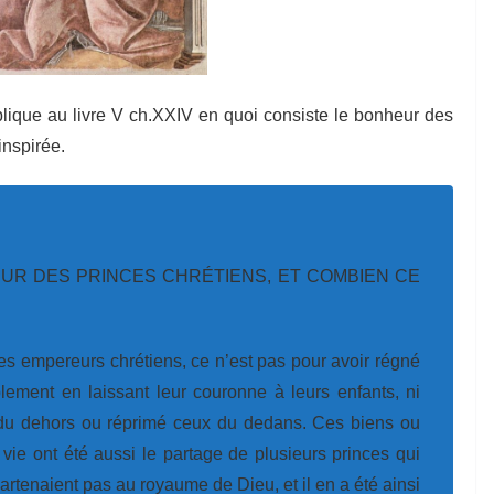
lique au livre V ch.XXIV en quoi consiste le bonheur des
inspirée.
EUR DES PRINCES CHRÉTIENS, ET COMBIEN CE
s empereurs chrétiens, ce n’est pas pour avoir régné
lement en laissant leur couronne à leurs enfants, ni
 du dehors ou réprimé ceux du dedans. Ces biens ou
vie ont été aussi le partage de plusieurs princes qui
artenaient pas au royaume de Dieu, et il en a été ainsi