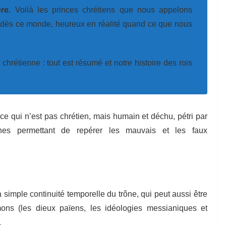
ère.
Voilà les princes chrétiens que nous appelons
 dès ce monde, heureux en réalité quand ce que nous
chrétienne : tout est résumé et notre histoire des rois
e qui n’est pas chrétien, mais humain et déchu, pétri par
gnes permettant de repérer les mauvais et les faux
a simple continuité temporelle du trône, qui peut aussi être
ons (les dieux païens, les idéologies messianiques et
.