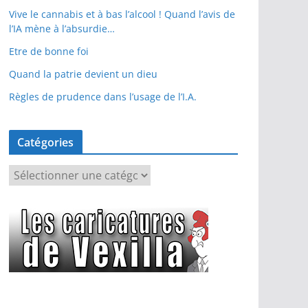
Vive le cannabis et à bas l’alcool ! Quand l’avis de
l’IA mène à l’absurdie…
Etre de bonne foi
Quand la patrie devient un dieu
Règles de prudence dans l’usage de l’I.A.
Catégories
C
a
t
é
g
o
r
i