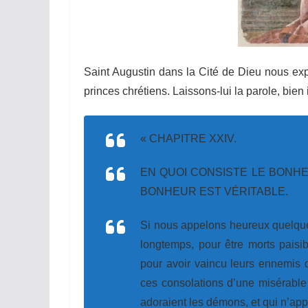
Saint Augustin dans la Cité de Dieu nous exp
princes chrétiens. Laissons-lui la parole, bien 
« CHAPITRE XXIV.
EN QUOI CONSISTE LE BONH
BONHEUR EST VÉRITABLE.
Si nous appelons heureux quelque
longtemps, pour être morts paisib
pour avoir vaincu leurs ennemis
ces consolations d’une misérable 
adoraient les démons, et qui n’app