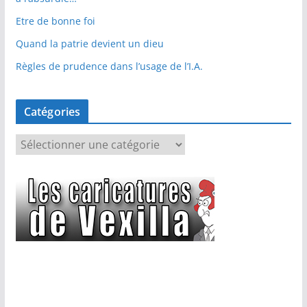
Etre de bonne foi
Quand la patrie devient un dieu
Règles de prudence dans l’usage de l’I.A.
Catégories
C
a
t
é
g
o
r
i
e
s