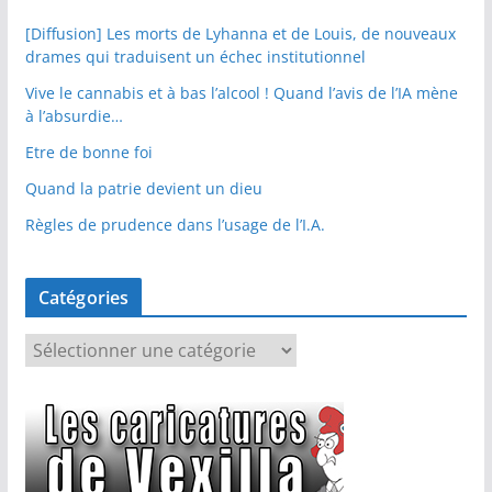
[Diffusion] Les morts de Lyhanna et de Louis, de nouveaux
drames qui traduisent un échec institutionnel
Vive le cannabis et à bas l’alcool ! Quand l’avis de l’IA mène
à l’absurdie…
Etre de bonne foi
Quand la patrie devient un dieu
Règles de prudence dans l’usage de l’I.A.
Catégories
C
a
t
é
g
o