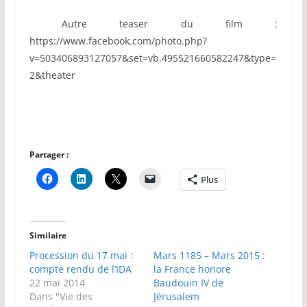
A
utre teaser du film :
https://www.facebook.com/photo.php?
v=503406893127057&set=vb.495521660582247&type=
2&theater
Partager :
Plus
Similaire
Procession du 17 mai :
Mars 1185 – Mars 2015 :
compte rendu de l’IDA
la France honore
22 mai 2014
Baudouin IV de
Dans "Vie des
Jérusalem