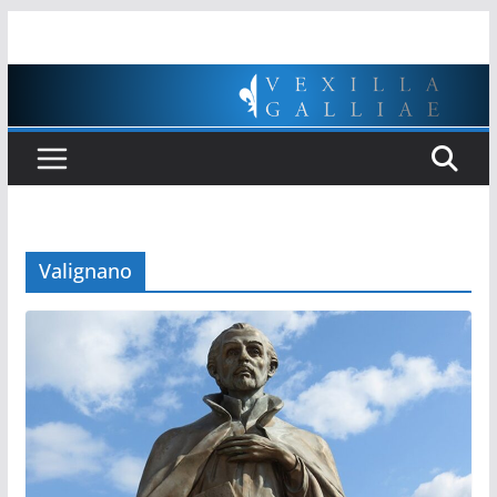
Passer
au
contenu
Valignano