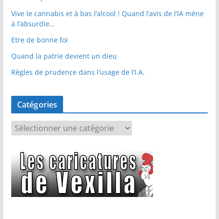
Vive le cannabis et à bas l’alcool ! Quand l’avis de l’IA mène
à l’absurdie…
Etre de bonne foi
Quand la patrie devient un dieu
Règles de prudence dans l’usage de l’I.A.
Catégories
C
a
t
é
g
o
r
i