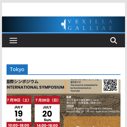
Passer
au
contenu
Tokyo