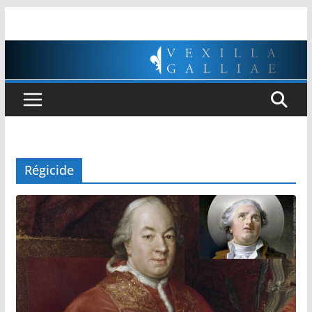
Passer
au
contenu
Régicide