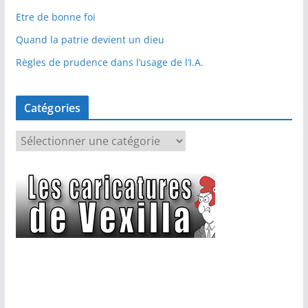
Etre de bonne foi
Quand la patrie devient un dieu
Règles de prudence dans l’usage de l’I.A.
Catégories
C
a
t
é
g
o
r
i
e
s