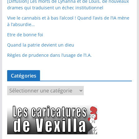
[Diffusion] Les morts de Lyhanna et de Louis, de nouveaux
drames qui traduisent un échec institutionnel
Vive le cannabis et à bas l’alcool ! Quand l’avis de l’IA mène
à l’absurdie…
Etre de bonne foi
Quand la patrie devient un dieu
Règles de prudence dans l’usage de l’I.A.
Catégories
C
a
t
é
g
o
r