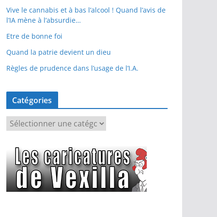
Vive le cannabis et à bas l’alcool ! Quand l’avis de
l’IA mène à l’absurdie…
Etre de bonne foi
Quand la patrie devient un dieu
Règles de prudence dans l’usage de l’I.A.
Catégories
C
a
t
é
g
o
r
i