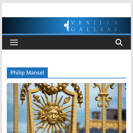
Passer
au
contenu
Philip Mansel