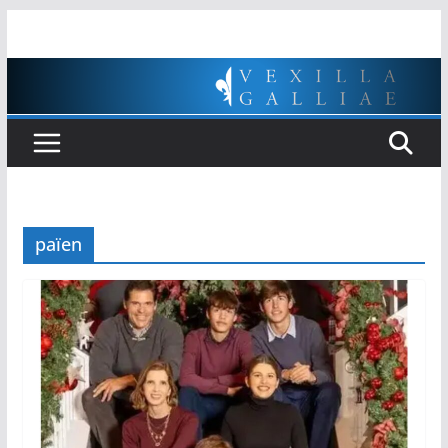
Passer
au
contenu
païen