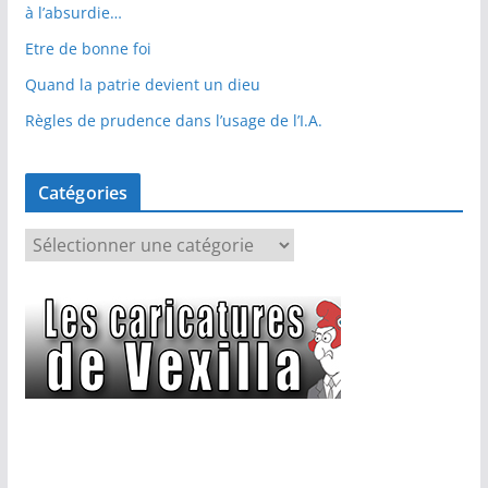
à l’absurdie…
Etre de bonne foi
Quand la patrie devient un dieu
Règles de prudence dans l’usage de l’I.A.
Catégories
C
a
t
é
g
o
r
i
e
s