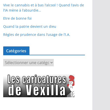
Vive le cannabis et à bas l’alcool ! Quand l’avis de
l’IA mène à l’absurdie…
Etre de bonne foi
Quand la patrie devient un dieu
Règles de prudence dans l’usage de l’I.A.
Catégories
C
a
t
é
g
o
r
i