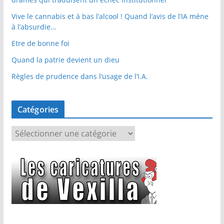
Vive le cannabis et à bas l’alcool ! Quand l’avis de l’IA mène
à l’absurdie…
Etre de bonne foi
Quand la patrie devient un dieu
Règles de prudence dans l’usage de l’I.A.
Catégories
C
a
t
é
g
o
r
i