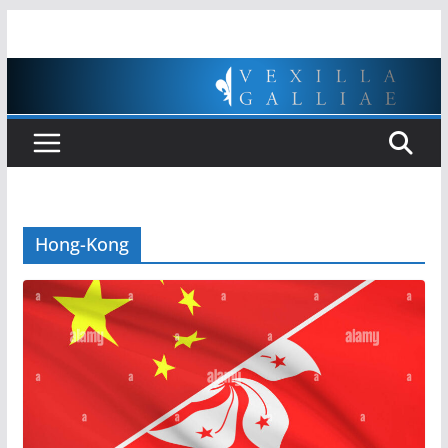
Passer
au
contenu
Hong-Kong