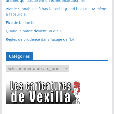
drames qui traduisent un échec institutionnel
Vive le cannabis et à bas l’alcool ! Quand l’avis de l’IA mène
à l’absurdie…
Etre de bonne foi
Quand la patrie devient un dieu
Règles de prudence dans l’usage de l’I.A.
Catégories
C
a
t
é
g
o
r
i