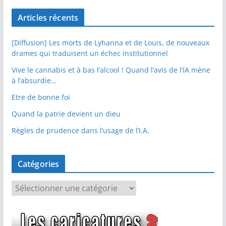
Articles récents
[Diffusion] Les morts de Lyhanna et de Louis, de nouveaux
drames qui traduisent un échec institutionnel
Vive le cannabis et à bas l’alcool ! Quand l’avis de l’IA mène
à l’absurdie…
Etre de bonne foi
Quand la patrie devient un dieu
Règles de prudence dans l’usage de l’I.A.
Catégories
C
a
t
é