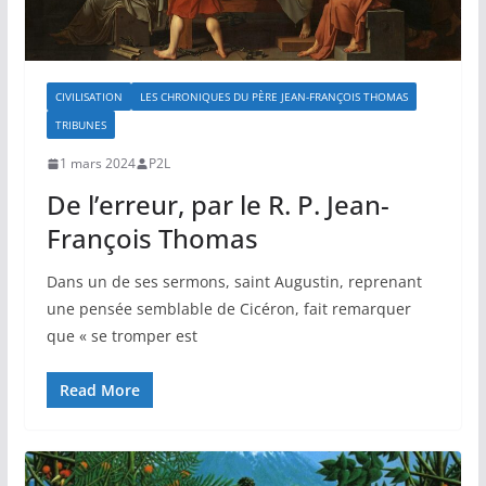
CIVILISATION
LES CHRONIQUES DU PÈRE JEAN-FRANÇOIS THOMAS
TRIBUNES
1 mars 2024
P2L
De l’erreur, par le R. P. Jean-
François Thomas
Dans un de ses sermons, saint Augustin, reprenant
une pensée semblable de Cicéron, fait remarquer
que « se tromper est
Read More