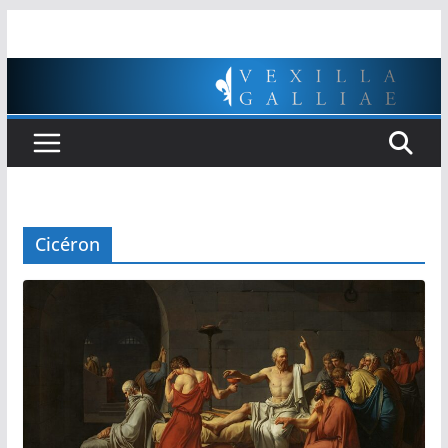
Passer
au
contenu
Cicéron