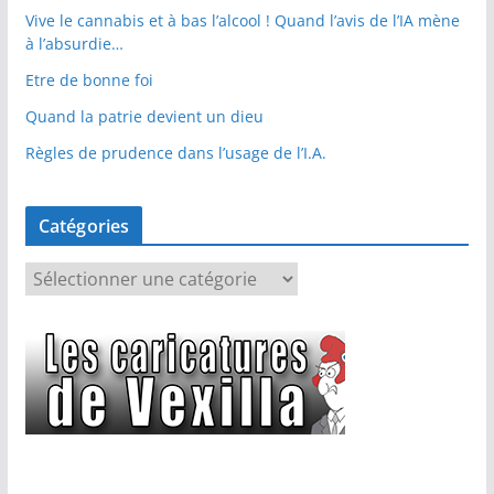
Vive le cannabis et à bas l’alcool ! Quand l’avis de l’IA mène
à l’absurdie…
Etre de bonne foi
Quand la patrie devient un dieu
Règles de prudence dans l’usage de l’I.A.
Catégories
C
a
t
é
g
o
r
i