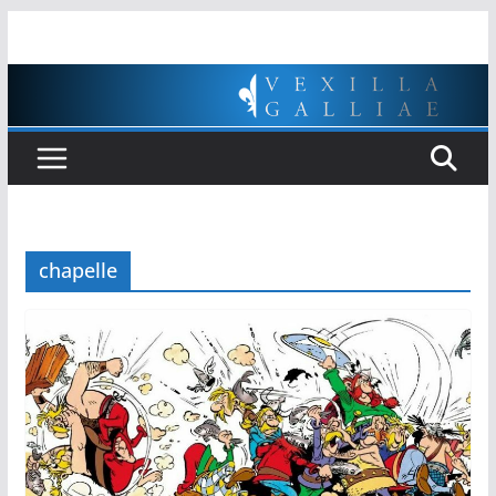
Passer
au
contenu
chapelle