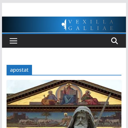
Passer
au
contenu
apostat