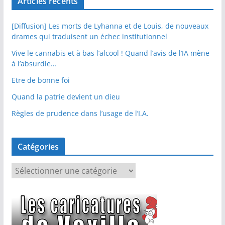
Articles récents
[Diffusion] Les morts de Lyhanna et de Louis, de nouveaux
drames qui traduisent un échec institutionnel
Vive le cannabis et à bas l’alcool ! Quand l’avis de l’IA mène
à l’absurdie…
Etre de bonne foi
Quand la patrie devient un dieu
Règles de prudence dans l’usage de l’I.A.
Catégories
C
a
t
é
g