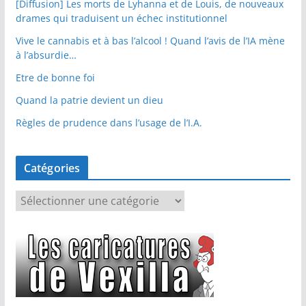
[Diffusion] Les morts de Lyhanna et de Louis, de nouveaux
drames qui traduisent un échec institutionnel
Vive le cannabis et à bas l’alcool ! Quand l’avis de l’IA mène
à l’absurdie…
Etre de bonne foi
Quand la patrie devient un dieu
Règles de prudence dans l’usage de l’I.A.
Catégories
C
a
t
é
g
o
r