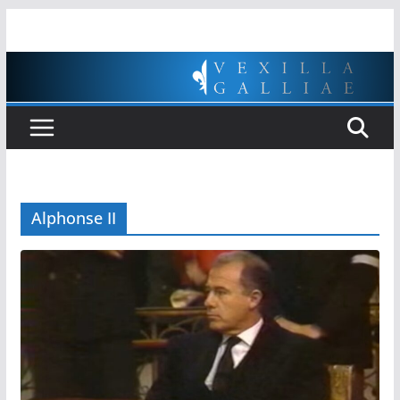
Passer
au
contenu
Alphonse II