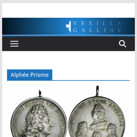
Passer
au
contenu
Alphée Prisme