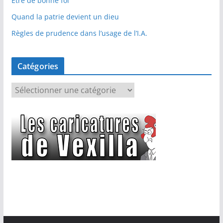
Etre de bonne foi
Quand la patrie devient un dieu
Règles de prudence dans l’usage de l’I.A.
Catégories
C
a
t
é
g
o
r
i
e
s