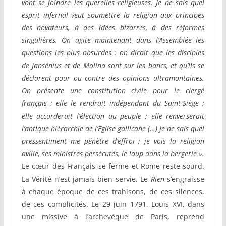
vont se joindre les querelles religieuses. Je ne sais quel
esprit infernal veut soumettre la religion aux principes
des novateurs, à des idées bizarres, à des réformes
singulières. On agite maintenant dans l’Assemblée les
questions les plus absurdes : on dirait que les disciples
de Jansénius et de Molina sont sur les bancs, et qu’ils se
déclarent pour ou contre des opinions ultramontaines.
On présente une constitution civile pour le clergé
français : elle le rendrait indépendant du Saint-Siège ;
elle accorderait l’élection au peuple ; elle renverserait
l’antique hiérarchie de l’Eglise gallicane (…) Je ne sais quel
pressentiment me pénètre d’effroi ; je vois la religion
avilie, ses ministres persécutés, le loup dans la bergerie ».
Le cœur des Français se ferme et Rome reste sourd.
La Vérité n’est jamais bien servie. Le
Rien
s’engraisse
à chaque époque de ces trahisons, de ces silences,
de ces complicités. Le 29 juin 1791, Louis XVI, dans
une missive à l’archevêque de Paris, reprend