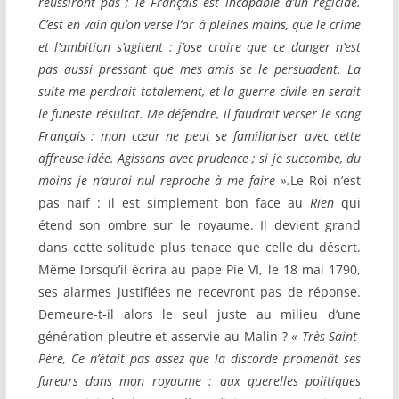
réussiront pas ; le Français est incapable d’un régicide.
C’est en vain qu’on verse l’or à pleines mains, que le crime
et l’ambition s’agitent : j’ose croire que ce danger n’est
pas aussi pressant que mes amis se le persuadent. La
suite me perdrait totalement, et la guerre civile en serait
le funeste résultat. Me défendre, il faudrait verser le sang
Français : mon cœur ne peut se familiariser avec cette
affreuse idée. Agissons avec prudence ; si je succombe, du
moins je n’aurai nul reproche à me faire ».
Le Roi n’est
pas naïf : il est simplement bon face au
Rien
qui
étend son ombre sur le royaume. Il devient grand
dans cette solitude plus tenace que celle du désert.
Même lorsqu’il écrira au pape Pie VI, le 18 mai 1790,
ses alarmes justifiées ne recevront pas de réponse.
Demeure-t-il alors le seul juste au milieu d’une
génération pleutre et asservie au Malin ?
« Très-Saint-
Père, Ce n’était pas assez que la discorde promenât ses
fureurs dans mon royaume : aux querelles politiques