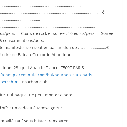
…………………………………………………………………….
……………………………… ……………………………………………… Tél :
………………………………..
…………………………………………………………………………………………
uros/pers. □ Cours de rock et soirée : 10 euros/pers. □ Soirée :
 5 consommations/pers.
haite manifester son soutien par un don de : …………………….€
’ordre de Bateau Concorde Atlantique.
tique. 23, quai Anatole France. 75007 PARIS.
://onm.placeminute.com/bal/bourbon_club_paris_-
,13869.html
. Bourbon club.
ité, nul paquet ne peut monter à bord.
d’offrir un cadeau à Monseigneur
 emballé sauf sous blister transparent.