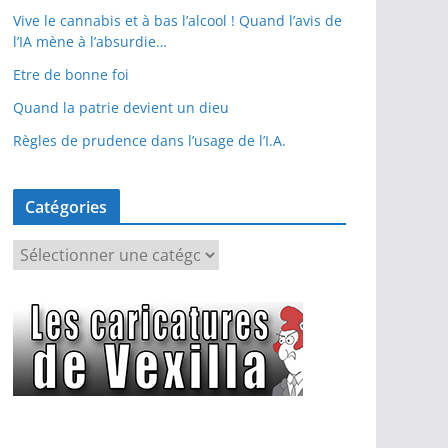
Vive le cannabis et à bas l’alcool ! Quand l’avis de
l’IA mène à l’absurdie…
Etre de bonne foi
Quand la patrie devient un dieu
Règles de prudence dans l’usage de l’I.A.
Catégories
C
a
t
é
g
o
r
i