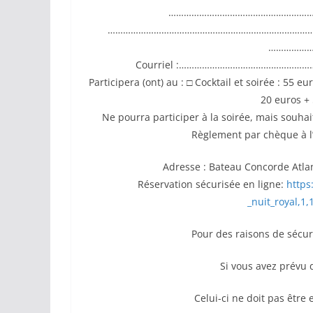
…………………………………………………
…………………………………………………………………………
………………
Courriel :……………………………………
Participera (ont) au : □ Cocktail et soirée : 55 e
20 euros +
Ne pourra participer à la soirée, mais sou
Règlement par chèque à l
Adresse : Bateau Concorde Atlan
Réservation sécurisée en ligne:
https
_nuit_royal,1
Pour des raisons de sécur
Si vous avez prévu 
Celui-ci ne doit pas être