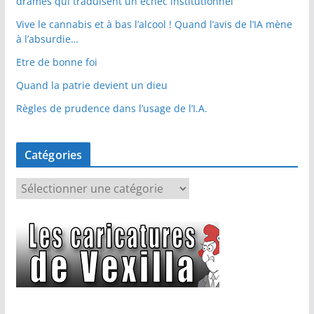
drames qui traduisent un échec institutionnel
Vive le cannabis et à bas l’alcool ! Quand l’avis de l’IA mène
à l’absurdie…
Etre de bonne foi
Quand la patrie devient un dieu
Règles de prudence dans l’usage de l’I.A.
Catégories
C
a
t
é
g
o
r
i