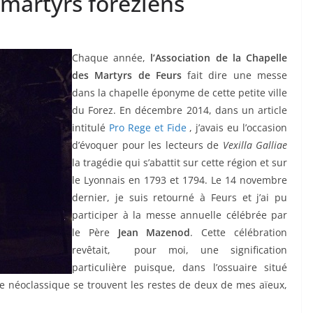
artyrs foréziens
Chaque année,
l’Association de la Chapelle
des Martyrs de Feurs
fait dire une messe
dans la chapelle éponyme de cette petite ville
du Forez. En décembre 2014, dans un article
intitulé
Pro Rege et Fide
, j’avais eu l’occasion
d’évoquer pour les lecteurs de
Vexilla Galliae
la tragédie qui s’abattit sur cette région et sur
le Lyonnais en 1793 et 1794. Le 14 novembre
dernier, je suis retourné à Feurs et j’ai pu
participer à la messe annuelle célébrée par
le Père
Jean Mazenod
. Cette célébration
revêtait, pour moi, une signification
particulière puisque, dans l’ossuaire situé
yle néoclassique se trouvent les restes de deux de mes aïeux,