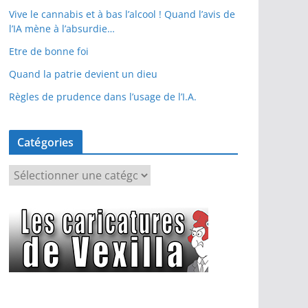
Vive le cannabis et à bas l’alcool ! Quand l’avis de
l’IA mène à l’absurdie…
Etre de bonne foi
Quand la patrie devient un dieu
Règles de prudence dans l’usage de l’I.A.
Catégories
C
a
t
é
g
o
r
i