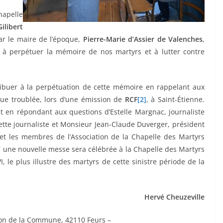
Chapelle
Gilibert
ar le maire de l’époque,
Pierre-Marie d’Assier de Valenches
,
nt à perpétuer la mémoire de nos martyrs et à lutter contre
ibuer à la perpétuation de cette mémoire en rappelant aux
que troublée, lors d’une émission de
RCF
[2]
, à Saint-Étienne.
ait en répondant aux questions d’Estelle Margnac, journaliste
ette journaliste et Monsieur Jean-Claude Duverger, président
 et les membres de l’Association de la Chapelle des Martyrs
7 une nouvelle messe sera célébrée à la Chapelle des Martyrs
, le plus illustre des martyrs de cette sinistre période de la
Hervé Cheuzeville
son de la Commune, 42110 Feurs –