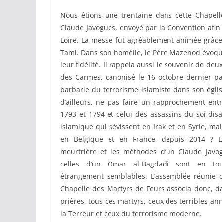
Nous étions une trentaine dans cette Chapel
Claude Javogues, envoyé par la Convention afin 
Loire. La messe fut agréablement animée grâce 
Tami. Dans son homélie, le Père Mazenod évoqua 
leur fidélité. Il rappela aussi le souvenir de deu
des Carmes, canonisé le 16 octobre dernier pa
barbarie du terrorisme islamiste dans son égli
d’ailleurs, ne pas faire un rapprochement entr
1793 et 1794 et celui des assassins du soi-disa
islamique qui sévissent en Irak et en Syrie, mai
en Belgique et en France, depuis 2014 ? La
meurtrière et les méthodes d’un Claude Javo
celles d’un Omar al-Bagdadi sont en to
étrangement semblables. L’assemblée réunie 
Chapelle des Martyrs de Feurs associa donc, d
prières, tous ces martyrs, ceux des terribles an
la Terreur et ceux du terrorisme moderne.