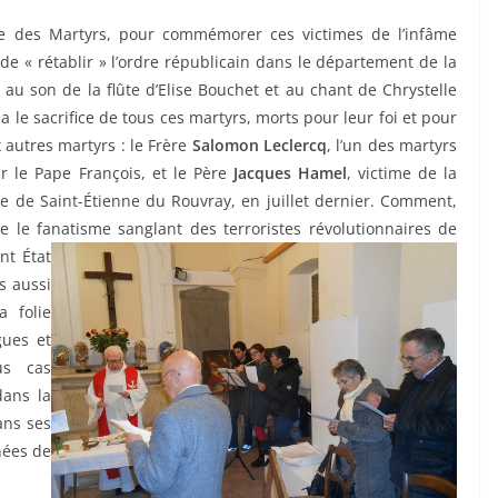
le des Martyrs, pour commémorer ces victimes de l’infâme
de « rétablir » l’ordre républicain dans le département de la
au son de la flûte d’Elise Bouchet et au chant de Chrystelle
le sacrifice de tous ces martyrs, morts pour leur foi et pour
x autres martyrs : le Frère
Salomon Leclercq
, l’un des martyrs
r le Pape François, et le Père
Jacques Hamel
, victime de la
se de Saint-Étienne du Rouvray, en juillet dernier. Comment,
e le fanatisme sanglant des terroristes révolutionnaires de
nt État
s aussi
 folie
gues et
us cas
dans la
ans ses
nées de