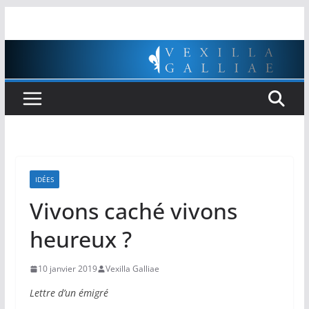
Passer
au
contenu
IDÉES
Vivons caché vivons
heureux ?
10 janvier 2019
Vexilla Galliae
Lettre d’un émigré