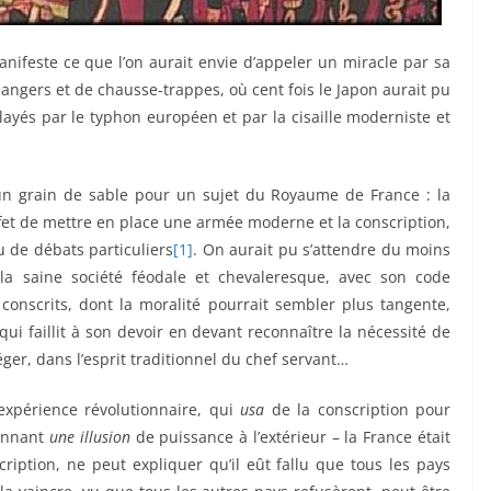
anifeste ce que l’on aurait envie d’appeler un miracle par sa
angers et de chausse-trappes, où cent fois le Japon aurait pu
layés par le typhon européen et par la cisaille moderniste et
n grain de sable pour un sujet du Royaume de France : la
ffet de mettre en place une armée moderne et la conscription,
 de débats particuliers
[1]
. On aurait pu s’attendre du moins
la saine société féodale et chevaleresque, avec son code
onscrits, dont la moralité pourrait sembler plus tangente,
ui faillit à son devoir en devant reconnaître la nécessité de
éger, dans l’esprit traditionnel du chef servant…
expérience révolutionnaire, qui
usa
de la conscription pour
donnant
une illusion
de puissance à l’extérieur – la France était
scription, ne peut expliquer qu’il eût fallu que tous les pays