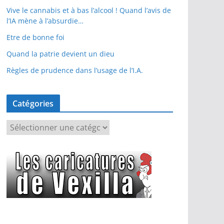
Vive le cannabis et à bas l’alcool ! Quand l’avis de
l’IA mène à l’absurdie…
Etre de bonne foi
Quand la patrie devient un dieu
Règles de prudence dans l’usage de l’I.A.
Catégories
C
a
t
é
g
o
r
i