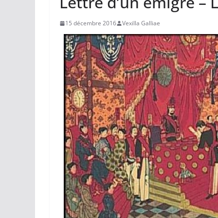
Lettre d’un émigré – 
15 décembre 2016
Vexilla Galliae