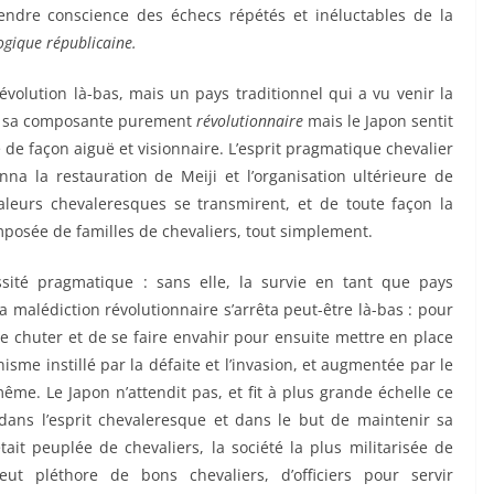
ndre conscience des échecs répétés et inéluctables de la
ogique républicaine.
révolution là-bas, mais un pays traditionnel qui a vu venir la
ns sa composante purement
révolutionnaire
mais le Japon sentit
 de façon aiguë et visionnaire. L’esprit pragmatique chevalier
onna la restauration de Meiji et l’organisation ultérieure de
valeurs chevaleresques se transmirent, et de toute façon la
omposée de familles de chevaliers, tout simplement.
ité pragmatique : sans elle, la survie en tant que pays
a malédiction révolutionnaire s’arrêta peut-être là-bas : pour
e chuter et de se faire envahir pour ensuite mettre en place
me instillé par la défaite et l’invasion, et augmentée par le
même. Le Japon n’attendit pas, et fit à plus grande échelle ce
e dans l’esprit chevaleresque et dans le but de maintenir sa
ait peuplée de chevaliers, la société la plus militarisée de
ut pléthore de bons chevaliers, d’officiers pour servir