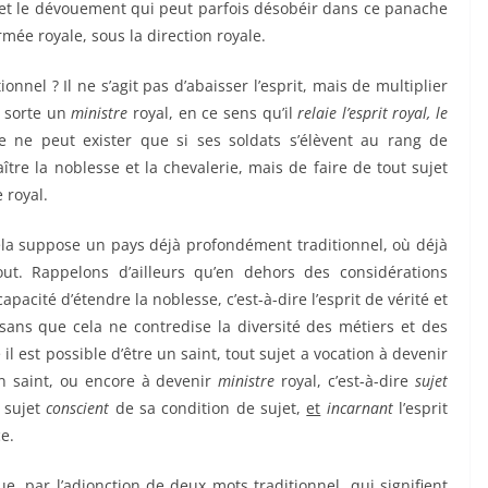
r et le dévouement qui peut parfois désobéir dans ce panache
mée royale, sous la direction royale.
nel ? Il ne s’agit pas d’abaisser l’esprit, mais de multiplier
e sorte un
ministre
royal, en ce sens qu’il
relaie l’esprit royal, le
lle ne peut exister que si ses soldats s’élèvent au rang de
aître la noblesse et la chevalerie, mais de faire de tout sujet
 royal.
cela suppose un pays déjà profondément traditionnel, où déjà
ut. Rappelons d’ailleurs qu’en dehors des considérations
capacité d’étendre la noblesse, c’est-à-dire l’esprit de vérité et
 sans que cela ne contredise la diversité des métiers et des
il est possible d’être un saint, tout sujet a vocation à devenir
un saint, ou encore à devenir
ministre
royal, c’est-à-dire
sujet
 sujet
conscient
de sa condition de sujet,
et
incarnant
l’esprit
ce.
ue, par l’adjonction de deux mots traditionnel, qui signifient