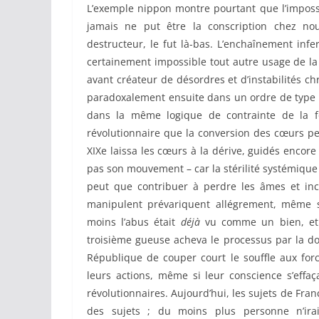
L’exemple nippon montre pourtant que l’impossi
jamais ne put être la conscription chez nou
destructeur, le fut là-bas. L’enchaînement infe
certainement impossible tout autre usage de la 
avant créateur de désordres et d’instabilités ch
paradoxalement ensuite dans un ordre de type n
dans la même logique de contrainte de la fo
révolutionnaire que la conversion des cœurs peut
XIXe laissa les cœurs à la dérive, guidés encore 
pas son mouvement – car la stérilité systémique
peut que contribuer à perdre les âmes et incit
manipulent prévariquent allégrement, même si 
moins l’abus était
déjà
vu comme un bien, et c
troisième gueuse acheva le processus par la dou
République de couper court le souffle aux forc
leurs actions, même si leur conscience s’effa
révolutionnaires. Aujourd’hui, les sujets de Fra
des sujets ; du moins plus personne n’ir