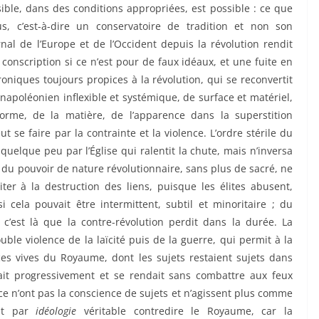
ble, dans des conditions appropriées, est possible : ce que
s, c’est-à-dire un conservatoire de tradition et non son
rnal de l’Europe et de l’Occident depuis la révolution rendit
conscription si ce n’est pour de faux idéaux, et une fuite en
roniques toujours propices à la révolution, qui se reconvertit
apoléonien inflexible et systémique, de surface et matériel,
rme, de la matière, de l’apparence dans la superstition
 se faire par la contrainte et la violence. L’ordre stérile du
quelque peu par l’Église qui ralentit la chute, mais n’inversa
 du pouvoir de nature révolutionnaire, sans plus de sacré, ne
er à la destruction des liens, puisque les élites abusent,
cela pouvait être intermittent, subtil et minoritaire ; du
’est là que la contre-révolution perdit dans la durée. La
ble violence de la laïcité puis de la guerre, qui permit à la
es vives du Royaume, dont les sujets restaient sujets dans
çait progressivement et se rendait sans combattre aux feux
nce n’ont pas la conscience de sujets et n’agissent plus comme
ait par
idéologie
véritable contredire le Royaume, car la