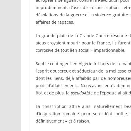
européens se liguent contre la Révolution pour 
imprudemment, d’user de la conscription – et e
désolations de la guerre et la violence gratuite 
affaires de rapaces.
La grande plaie de la Grande Guerre résonne d
aïeux croyaient mourir pour la France, ils furen
corrosive de tout lien social – impardonnable.
Seul le contingent en Algérie fut hors de la mani
l’esprit doucereux et séducteur de la mollesse et
dont les liens, déjà affaiblis par de nombreus
poids d’affaissement… Nous avons eu évidemme
Roi, et de plus, la
pseudo-
tête de l’époque allait
La conscription attire ainsi naturellement be
d’inspiration romaine pour son idéal inutil
définitivement – et à raison.