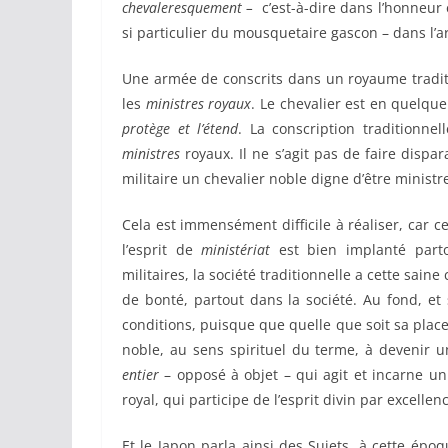
chevaleresquement –
c’est-à-dire dans l’honneu
si particulier du mousquetaire gascon – dans l’ar
Une armée de conscrits dans un royaume tradition
les
ministres royaux
. Le chevalier est en quelqu
protège et l’étend
. La conscription traditionne
ministres
royaux. Il ne s’agit pas de faire dispar
militaire un chevalier noble digne d’être ministre
Cela est immensément difficile à réaliser, car 
l’esprit de
ministériat
est bien implanté parto
militaires, la société traditionnelle a cette saine 
de bonté, partout dans la société. Au fond, et
conditions, puisque que quelle que soit sa place 
noble, au sens spirituel du terme, à devenir 
entier
– opposé à objet – qui agit et incarne un
royal, qui participe de l’esprit divin par excellen
Et le Japon parla ainsi des Sujets, à cette époq