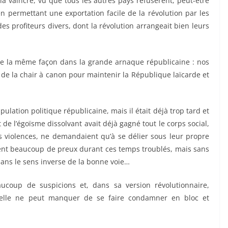
la vaincre, vu que tous les autres pays refusèrent, peut-être
n permettant une exportation facile de la révolution par les
des profiteurs divers, dont la révolution arrangeait bien leurs
e la même façon dans la grande arnaque républicaine : nos
t de la chair à canon pour maintenir la République laïcarde et
pulation politique républicaine, mais il était déjà trop tard et
 de l’égoïsme dissolvant avait déjà gagné tout le corps social,
es violences, ne demandaient qu’à se délier sous leur propre
nt beaucoup de preux durant ces temps troublés, mais sans
 dans le sens inverse de la bonne voie…
aucoup de suspicions et, dans sa version révolutionnaire,
e, elle ne peut manquer de se faire condamner en bloc et