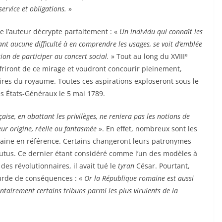
service et obligations.
»
e l’auteur décrypte parfaitement : «
Un individu qui connaît les
yant aucune difficulté à en comprendre les usages, se voit d’emblée
e
sion de participer au concert social.
» Tout au long du XVIII
riront de ce mirage et voudront concourir pleinement,
aires du royaume. Toutes ces aspirations exploseront sous le
es États-Généraux le 5 mai 1789.
çaise, en abattant les privilèges, ne reniera pas les notions de
eur origine, réelle ou fantasmée
». En effet, nombreux sont les
maine en référence. Certains changeront leurs patronymes
Brutus. Ce dernier étant considéré comme l’un des modèles à
 des révolutionnaires, il avait tué le
tyran
César. Pourtant,
urde de conséquences : «
Or la République romaine est aussi
ntairement certains tribuns parmi les plus virulents de la