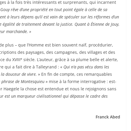
s à la fois très intéressants et surprenants, qui incarnent
 Gouy rêve d’une propriété en tout point égale à celle de sa
t à leurs dépens qu’il est vain de spéculer sur les réformes d’un
e égalité de traitement devant la justice. Quant à Étienne de Jouy,
leur marchande. »
s de plus – que l’Homme est bien souvent naïf, procédurier,
descriptions des paysages, des campagnes, des villages et des
e
ce du XVIII
siècle. L’auteur, grâce à sa plume belle et alerte,
 qui a fait dire à Talleyrand : «
Qui n’a pas vécu dans les
 la douceur de vivre.
» En fin de compte, ces remarquables
te phrase de Montesquieu
» mise à la forme interrogative : est-
r Haegele la chose est entendue et nous le rejoignons sans
ur est un marqueur civilisationnel qui dépasse le cadre des
Franck Abed