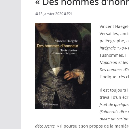
« Des hommes d’honne
13 janvier 2020
P2L
Vincent Haegel
Versailles, anc
paléographe, a
inté
grale 1784-
susnommés. Il
N
apol
éon et les
Des hommes d’
l’indique très c
Il est toujours
travail d’un éc
fruit de quelque
(j’aimerais dire 
ouvre un carton 
découverte.
» Il poursuit son propos de la manièr