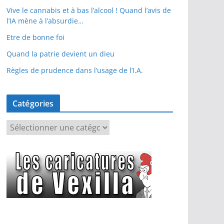
Vive le cannabis et à bas l’alcool ! Quand l’avis de
l’IA mène à l’absurdie…
Etre de bonne foi
Quand la patrie devient un dieu
Règles de prudence dans l’usage de l’I.A.
Catégories
C
a
t
é
g
o
r
i