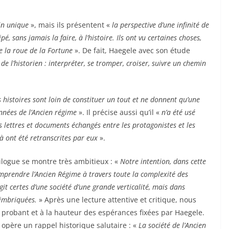
in unique
», mais ils présentent «
la perspective d’une infinité de
pé, sans jamais la faire, à l’histoire. Ils ont vu certaines choses,
e la roue de la Fortune
». De fait, Haegele avec son étude
e l’historien : interpréter, se tromper, croiser, suivre un chemin
s histoires sont loin de constituer un tout et ne donnent qu’une
années de l’Ancien régime
». Il précise aussi qu’il «
n’a été usé
es lettres et documents échangés entre les protagonistes et les
là ont été retranscrites par eux
».
pilogue se montre très ambitieux : «
Notre intention, dans cette
omprendre l’Ancien Régime à travers toute la complexité des
’agit certes d’une société d’une grande verticalité, mais dans
t imbriquées.
» Après une lecture attentive et critique, nous
 probant et à la hauteur des espérances fixées par Haegele.
opère un rappel historique salutaire : «
La société de l’Ancien