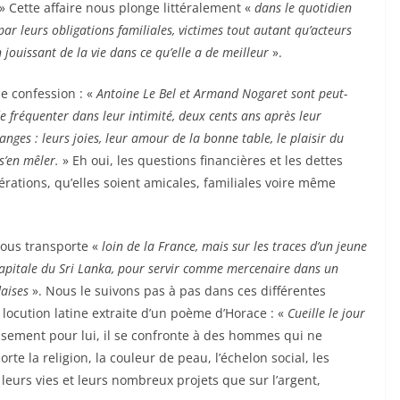
» Cette affaire nous plonge littéralement «
dans le quotidien
 par leurs obligations familiales, victimes tout autant qu’acteurs
n jouissant de la vie dans ce qu’elle a de meilleur
».
e confession : «
Antoine Le Bel et Armand Nogaret sont peut-
e fréquenter dans leur intimité, deux cents ans après leur
anges : leurs joies, leur amour de la bonne table, le plaisir du
 s’en mêler.
» Eh oui, les questions financières et les dettes
érations, qu’elles soient amicales, familiales voire même
nous transporte «
loin de la France, mais sur les traces d’un jeune
capitale du Sri Lanka, pour servir comme mercenaire dans un
daises
». Nous le suivons pas à pas dans ces différentes
locution latine extraite d’un poème d’Horace : «
Cueille le jour
ement pour lui, il se confronte à des hommes qui ne
rte la religion, la couleur de peau, l’échelon social, les
eurs vies et leurs nombreux projets que sur l’argent,