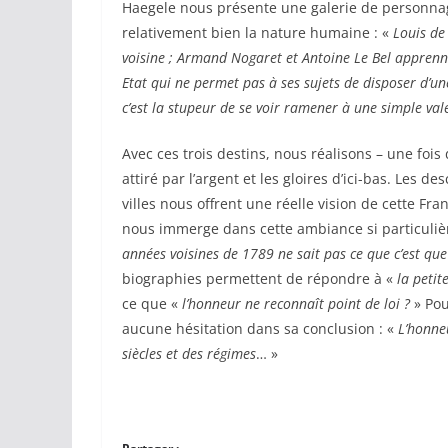
Haegele nous présente une galerie de personnage
relativement bien la nature humaine : «
Louis de
voisine ; Armand Nogaret et Antoine Le Bel apprennen
Etat qui ne permet pas à ses sujets de disposer d’un
c’est la stupeur de se voir ramener à une simple va
Avec ces trois destins, nous réalisons – une foi
attiré par l’argent et les gloires d’ici-bas. Les 
villes nous offrent une réelle vision de cette Fran
nous immerge dans cette ambiance si particulière
années voisines de 1789 ne sait pas ce que c’est que
biographies permettent de répondre à «
la peti
ce que «
l’honneur ne reconnaît point de loi ?
» Pou
aucune hésitation dans sa conclusion : «
L’honne
siècles et des régimes
… »