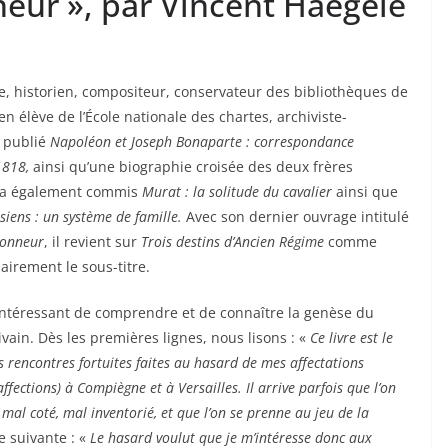
ur », par Vincent Haegele
e, historien, compositeur, conservateur des bibliothèques de
ien élève de l’École nationale des chartes, archiviste-
 publié
Napol
éon et Joseph Bonaparte
: correspondance
1818
,
ainsi qu’une biographie croisée des deux frères
 a également commis
Murat
: la solitude du cavalier
ainsi que
 siens
: un syst
è
me de famille.
Avec son dernier ouvrage intitulé
honneur
, il revient sur
Trois destins d’Ancien Régime
comme
lairement le sous-titre.
 intéressant de comprendre et de connaître la genèse du
rivain. Dès les premières lignes, nous lisons : «
Ce livre est le
s rencontres fortuites faites au hasard de mes affectations
affections) à Compiègne et à Versailles. Il arrive parfois que l’on
mal coté, mal inventorié, et que l’on se prenne au jeu de la
e suivante : «
Le hasard voulut que je m’intéresse donc aux