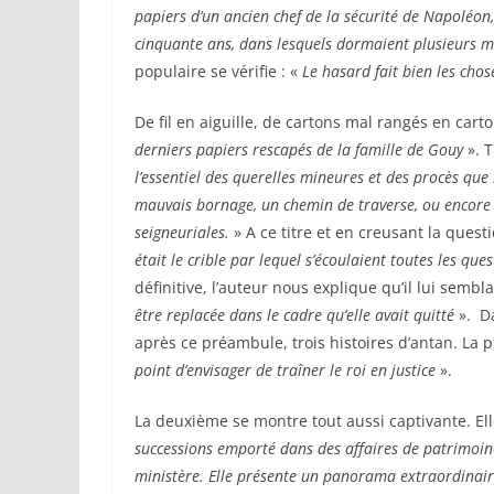
papiers d’un ancien chef de la sécurité de Napoléon
cinquante ans, dans lesquels dormaient plusieurs ma
populaire se vérifie : «
Le hasard fait bien les chos
De fil en aiguille, de cartons mal rangés en car
derniers papiers rescapés de la famille de Gouy
». T
l’essentiel des querelles mineures et des procès que
mauvais bornage, un chemin de traverse, ou encore 
seigneuriales.
» A ce titre et en creusant la ques
était le crible par lequel s’écoulaient toutes les que
définitive, l’auteur nous explique qu’il lui sembla
être replacée dans le cadre qu’elle avait quitté
». Da
après ce préambule, trois histoires d’antan. La
point d’envisager de traîner le roi en justice
».
La deuxième se montre tout aussi captivante. Ell
successions emporté dans des affaires de patrimoin
ministère. Elle présente un panorama extraordinaire 