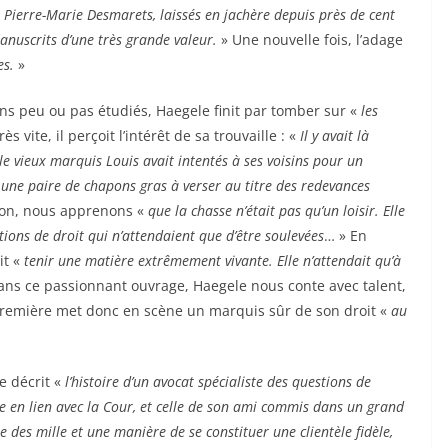
, Pierre-Marie Desmarets, laissés en jachère depuis près de cent
nuscrits d’une très grande valeur.
» Une nouvelle fois, l’adage
es.
»
tons peu ou pas étudiés, Haegele finit par tomber sur «
les
rès vite, il perçoit l’intérêt de sa trouvaille : «
Il y avait là
 le vieux marquis Louis avait intentés à ses voisins pour un
une paire de chapons gras à verser au titre des redevances
tion, nous apprenons «
que la chasse n’était pas qu’un loisir. Elle
stions de droit qui n’attendaient que d’être soulevées
… » En
it «
tenir une matière extrêmement vivante. Elle n’attendait qu’à
ns ce passionnant ouvrage, Haegele nous conte avec talent,
 première met donc en scène un marquis sûr de son droit «
au
e décrit «
l’histoire d’un avocat spécialiste des questions de
e en lien avec la Cour, et celle de son ami commis dans un grand
des mille et une manière de se constituer une clientèle fidèle,