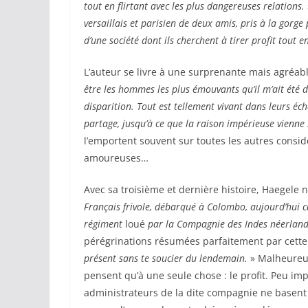
tout en flirtant avec les plus dangereuses relations.
versaillais et parisien de deux amis, pris à la gorge
d’une société dont ils cherchent à tirer profit tout e
L’auteur se livre à une surprenante mais agréabl
être les hommes les plus émouvants qu’il m’ait été d
disparition. Tout est tellement vivant dans leurs éch
partage, jusqu’à ce que la raison impérieuse vienne
l’emportent souvent sur toutes les autres consid
amoureuses…
Avec sa troisième et dernière histoire, Haegele 
Français frivole, débarqué à Colombo, aujourd’hui 
régiment
loué
par la Compagnie des Indes néerlan
pérégrinations résumées parfaitement par cette 
présent sans te soucier du lendemain.
» Malheureus
pensent qu’à une seule chose : le profit. Peu impo
administrateurs de la dite compagnie ne basent l