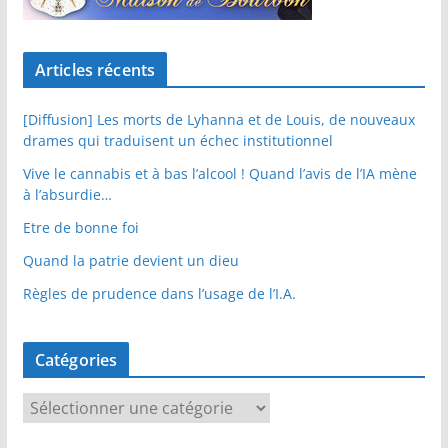
Articles récents
[Diffusion] Les morts de Lyhanna et de Louis, de nouveaux
drames qui traduisent un échec institutionnel
Vive le cannabis et à bas l’alcool ! Quand l’avis de l’IA mène
à l’absurdie…
Etre de bonne foi
Quand la patrie devient un dieu
Règles de prudence dans l’usage de l’I.A.
Catégories
C
a