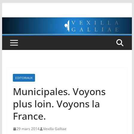
Passer
au
contenu
EDITORIAUX
Municipales. Voyons
plus loin. Voyons la
France.
29 mars 2014
Vexilla Galliae