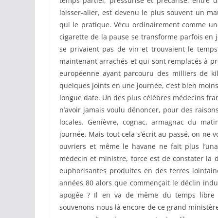
temps partiel, pressurisé et précarisé, entre 
laisser-aller, est devenu le plus souvent un ma
qui le pratique. Vécu ordinairement comme une 
cigarette de la pause se transforme parfois en j
se privaient pas de vin et trouvaient le temp
maintenant arrachés et qui sont remplacés à p
européenne ayant parcouru des milliers de kil
quelques joints en une journée, c’est bien moins 
longue date. Un des plus célèbres médecins franç
n’avoir jamais voulu dénoncer, pour des raison
locales. Genièvre, cognac, armagnac du matin
journée. Mais tout cela s’écrit au passé, on ne 
ouvriers et même le havane ne fait plus l’una
médecin et ministre, force est de constater la
euphorisantes produites en des terres lointain
années 80 alors que commençait le déclin indus
apogée ? Il en va de même du temps libre 
souvenons-nous là encore de ce grand ministère d