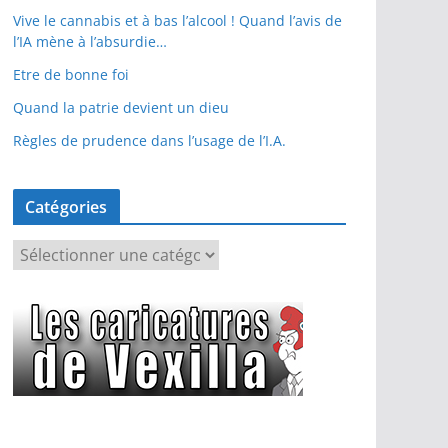
Vive le cannabis et à bas l’alcool ! Quand l’avis de
l’IA mène à l’absurdie…
Etre de bonne foi
Quand la patrie devient un dieu
Règles de prudence dans l’usage de l’I.A.
Catégories
C
a
t
é
g
o
r
i