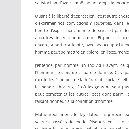
satisfaction d’avoir empêché un temps le mond
Quant à la liberté d’expression, c’est autre chos
d’exprimer nos convictions ? Toutefois, dans le
liberté d’expression, menée de surcroît par de
aux dires de leurs admirateurs. Et pour ces pers
encore, à porter atteinte, avec beaucoup d’hum
homme peut se mettre en colère, en l’occurrence 
J’entends par homme un individu ayant, ce qu
l’honneur, le sens de la parole donnée. Ces qua
monte les échelons de la hiérarchie sociale, telle
le monde laborieux, là où les gens ne sont pas 
peut compter et les autres, c’est donc parmi 
faisant honneur à la condition d’homme.
Malheureusement, le législateur n’apprécie p
valeurs passées de mode. Risqueraient-ils de
solliciter la seule autorité valable qui est cell