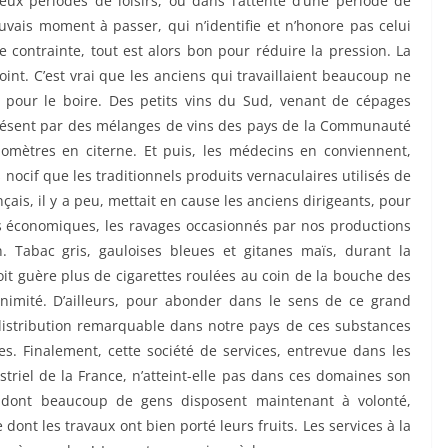
deux périodes de loisirs, ou dans l’attente d’une période de
uvais moment à passer, qui n’identifie et n’honore pas celui
contrainte, tout est alors bon pour réduire la pression. La
oint. C’est vrai que les anciens qui travaillaient beaucoup ne
s pour le boire. Des petits vins du Sud, venant de cépages
résent par des mélanges de vins des pays de la Communauté
omètres en citerne. Et puis, les médecins en conviennent,
nocif que les traditionnels produits vernaculaires utilisés de
ais, il y a peu, mettait en cause les anciens dirigeants, pour
s économiques, les ravages occasionnés par nos productions
. Tabac gris, gauloises bleues et gitanes maïs, durant la
voit guère plus de cigarettes roulées au coin de la bouche des
nimité. D’ailleurs, pour abonder dans le sens de ce grand
 distribution remarquable dans notre pays de ces substances
es. Finalement, cette société de services, entrevue dans les
triel de la France, n’atteint-elle pas dans ces domaines son
dont beaucoup de gens disposent maintenant à volonté,
ont les travaux ont bien porté leurs fruits. Les services à la