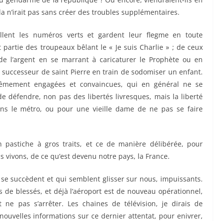
la n’irait pas sans créer des troubles supplémentaires.
llent les numéros verts et gardent leur flegme en toute
 partie des troupeaux bêlant le « Je suis Charlie » ; de ceux
de l’argent en se marrant à caricaturer le Prophète ou en
u successeur de saint Pierre en train de sodomiser un enfant.
êmement engagées et convaincues, qui en général ne se
de défendre, non pas des libertés livresques, mais la liberté
ns le métro, ou pour une vieille dame de ne pas se faire
n pastiche à gros traits, et ce de manière délibérée, pour
us vivons, de ce qu’est devenu notre pays, la France.
se succèdent et qui semblent glisser sur nous, impuissants.
s de blessés, et déjà l’aéroport est de nouveau opérationnel,
t ne pas s’arrêter. Les chaines de télévision, je dirais de
nouvelles informations sur ce dernier attentat, pour enivrer,