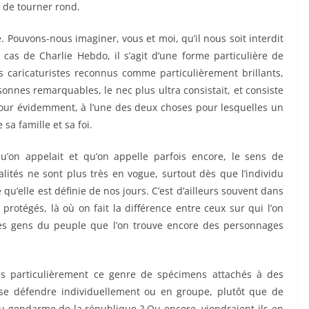
e de tourner rond.
e. Pouvons-nous imaginer, vous et moi, qu’il nous soit interdit
 cas de Charlie Hebdo, il s’agit d’une forme particulière de
s caricaturistes reconnus comme particulièrement brillants,
onnes remarquables, le nec plus ultra consistait, et consiste
our évidemment, à l’une des deux choses pour lesquelles un
sa famille et sa foi.
’on appelait et qu’on appelle parfois encore, le sens de
lités ne sont plus très en vogue, surtout dès que l’individu
 qu’elle est définie de nos jours. C’est d’ailleurs souvent dans
protégés, là où on fait la différence entre ceux sur qui l’on
les gens du peuple que l’on trouve encore des personnages
as particulièrement ce genre de spécimens attachés à des
 se défendre individuellement ou en groupe, plutôt que de
e du gendarme de la république ? Ou encore, viendraient-ils en