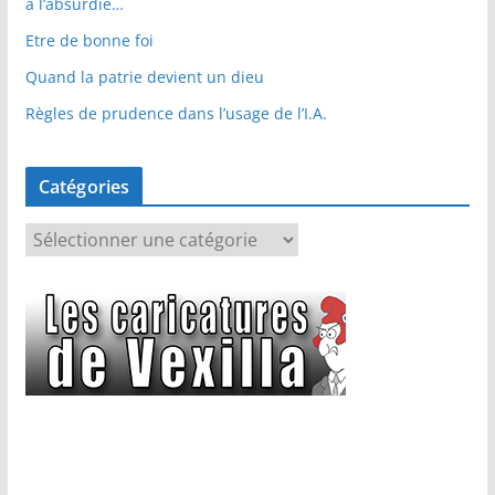
à l’absurdie…
Etre de bonne foi
Quand la patrie devient un dieu
Règles de prudence dans l’usage de l’I.A.
Catégories
C
a
t
é
g
o
r
i
e
s