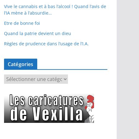
Vive le cannabis et à bas l’alcool ! Quand l’avis de
l’IA mène à l’absurdie…
Etre de bonne foi
Quand la patrie devient un dieu
Règles de prudence dans l’usage de l’I.A.
Catégories
C
a
t
é
g
o
r
i