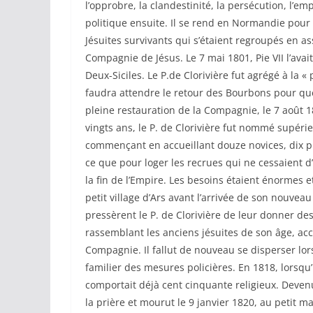
l’opprobre, la clandestinité, la persécution, l’em
politique ensuite. Il se rend en Normandie pour r
Jésuites survivants qui s’étaient regroupés en a
Compagnie de Jésus. Le 7 mai 1801, Pie VII l’avai
Deux-Siciles. Le P.de Clorivière fut agrégé à la «
faudra attendre le retour des Bourbons pour que
pleine restauration de la Compagnie, le 7 août 1
vingts ans, le P. de Clorivière fut nommé supéri
commençant en accueillant douze novices, dix prê
ce que pour loger les recrues qui ne cessaient d’
la fin de l’Empire. Les besoins étaient énormes
petit village d’Ars avant l’arrivée de son nouve
pressèrent le P. de Clorivière de leur donner des p
rassemblant les anciens jésuites de son âge, acc
Compagnie. Il fallut de nouveau se disperser lors
familier des mesures policières. En 1818, lorsqu
comportait déjà cent cinquante religieux. Deven
la prière et mourut le 9 janvier 1820, au petit m