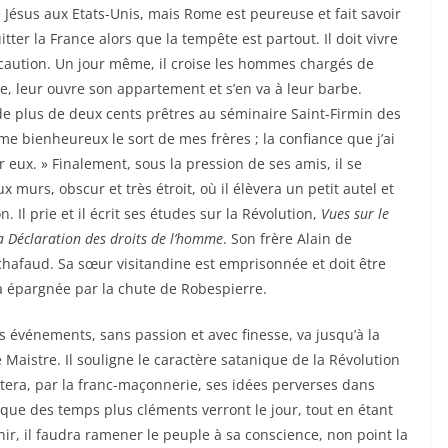
Jésus aux Etats-Unis, mais Rome est peureuse et fait savoir
itter la France alors que la tempête est partout. Il doit vivre
caution. Un jour même, il croise les hommes chargés de
ue, leur ouvre son appartement et s’en va à leur barbe.
 de plus de deux cents prêtres au séminaire Saint-Firmin des
me bienheureux le sort de mes frères ; la confiance que j’ai
eux. » Finalement, sous la pression de ses amis, il se
murs, obscur et très étroit, où il élèvera un petit autel et
. Il prie et il écrit ses études sur la Révolution,
Vues sur le
a Déclaration des droits de l’homme
. Son frère Alain de
échafaud. Sa sœur visitandine est emprisonnée et doit être
ra épargnée par la chute de Robespierre.
 passion et avec finesse, va jusqu’à la
Maistre. Il souligne le caractère satanique de la Révolution
ortera, par la franc-maçonnerie, ses idées perverses dans
 que des temps plus cléments verront le jour, tout en étant
nir, il faudra ramener le peuple à sa conscience, non point la