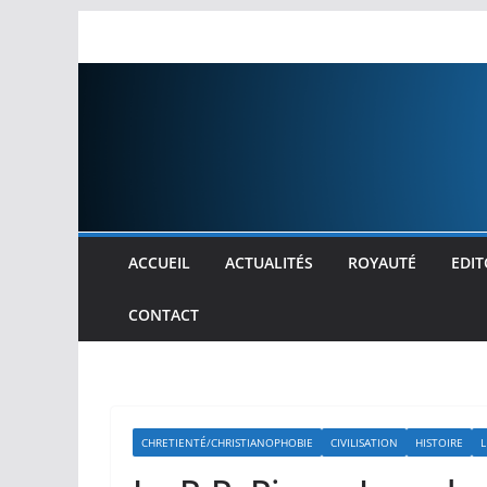
Passer
au
contenu
ACCUEIL
ACTUALITÉS
ROYAUTÉ
EDIT
CONTACT
CHRETIENTÉ/CHRISTIANOPHOBIE
CIVILISATION
HISTOIRE
L