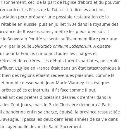
prisonnement, ceci de la part de l’Eglise d’abord et du pouvoir
encontrer les Pères de la Foi, c’est-à-dire les anciens
ssociation pour préparer une possible restauration de la
t rétablie en Russie, puis en juillet 1804 dans le royaume des
 province de Russie », sans y mettre les pieds bien sûr. Il
 le Souverain Pontife se sente suffisamment libre pour une
814, par la bulle
Sollicitudo omnium Ecclesiarum.
A quatre-
eur pour la France, cumulant toutes les charges et
tres et deux frères. Les débuts furent spartiates, ne serait-
affluer. L’Eglise en France était dans un état catastrophique à
 et bien des régions étaient redevenues païennes, comme le
au et humble desservant, Jean-Marie Vianney. Les évêques
rêtres zélés et instruits. Il fit face comme il put,
ueillant des prêtres diocésains désireux d’entrer dans la
 des Cent-Jours, mais le P. de Clorivière demeura à Paris,
’il abandonna enfin sa charge, épuisé, la province ressuscitée
u aveugle, il passa les deux dernières années de sa vie dans
atin, agenouillé devant le Saint-Sacrement.