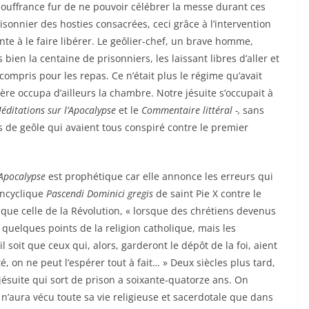
ouffrance fur de ne pouvoir célébrer la messe durant ces
sonnier des hosties consacrées, ceci grâce à l’intervention
ante à le faire libérer. Le geôlier-chef, un brave homme,
s bien la centaine de prisonniers, les laissant libres d’aller et
 compris pour les repas. Ce n’était plus le régime qu’avait
ière occupa d’ailleurs la chambre. Notre jésuite s’occupait à
éditations sur l’Apocalypse
et le
Commentaire littéral -,
sans
de geôle qui avaient tous conspiré contre le premier
Apocalypse
est prophétique car elle annonce les erreurs qui
encyclique
Pascendi Dominici gregis
de saint Pie X contre le
que celle de la Révolution, « lorsque des chrétiens devenus
 quelques points de la religion catholique, mais les
l soit que ceux qui, alors, garderont le dépôt de la foi, aient
 on ne peut l’espérer tout à fait… » Deux siècles plus tard,
jésuite qui sort de prison a soixante-quatorze ans. On
Il n’aura vécu toute sa vie religieuse et sacerdotale que dans