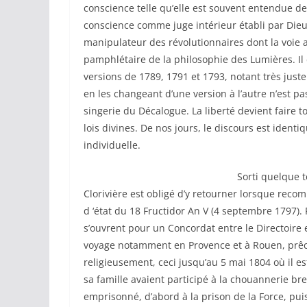
conscience telle qu’elle est souvent entendue de 
conscience comme juge intérieur établi par Dieu
manipulateur des révolutionnaires dont la voie 
pamphlétaire de la philosophie des Lumières. Il
versions de 1789, 1791 et 1793, notant très just
en les changeant d’une version à l’autre n’est pa
singerie du Décalogue. La liberté devient faire 
lois divines. De nos jours, le discours est identiq
individuelle.
Sorti quelque temps de sa cachet
Clorivière est obligé d’y retourner lorsque reco
d ‘état du 18 Fructidor An V (4 septembre 1797). P
s’ouvrent pour un Concordat entre le Directoire e
voyage notamment en Provence et à Rouen, prêch
religieusement, ceci jusqu’au 5 mai 1804 où il 
sa famille avaient participé à la chouannerie bre
emprisonné, d’abord à la prison de la Force, pui