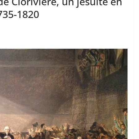
de Clorivière, un jésuite en
735-1820