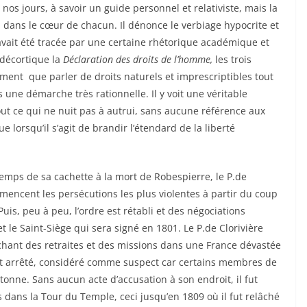
nos jours, à savoir un guide personnel et relativiste, mais la
 dans le cœur de chacun. Il dénonce le verbiage hypocrite et
avait été tracée par une certaine rhétorique académique et
 décortique la
Déclaration des droits de l’homme,
les trois
ement que parler de droits naturels et imprescriptibles tout
s une démarche très rationnelle. Il y voit une véritable
tout ce qui ne nuit pas à autrui, sans aucune référence aux
ue lorsqu’il s’agit de brandir l’étendard de la liberté
te à la mort de Robespierre, le P.de
mmencent les persécutions les plus violentes à partir du coup
uis, peu à peu, l’ordre est rétabli et des négociations
t le Saint-Siège qui sera signé en 1801. Le P.de Clorivière
ant des retraites et des missions dans une France dévastée
est arrêté, considéré comme suspect car certains membres de
tonne. Sans aucun acte d’accusation à son endroit, il fut
s dans la Tour du Temple, ceci jusqu’en 1809 où il fut relâché