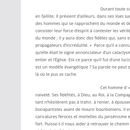
Durant toute son existence, il fu
en faillite. Il prévient d’ailleurs, dans ses
Vues sur
des hommes qui se rapprochent du monde et de
consister leur force d’esprit à contester les véri
du monde ; il y aura donc des fidèles qui, sans
propagateurs d’incrédulité. » Parce qu’il a connu
qu’elle était le signe annonciateur d’un catacl
entier et l’Église. Est-ce parce qu’il fut d’une luc
est un modèle évangélique ? Sa parole ne peut q
là où le pus se cache.
Cet homme d’ « ancien régime » e
naïveté. Ses fidélités, à Dieu, au Roi, à la Comp
tant n’hésitèrent pas à trahir, à renier, à épous
bonapartistes avant de mourir bourboniens. Il est
caricatures féroces et mortelles du Jansénisme 
fort. Puisse-t-il nous aider à retrouver le chemin