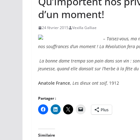
Qu’importent nos priv
d’un moment!
24 février 2015
Vexilla Galliae
– Taisez-vous, ma 
nos souffrances d’un moment ! La Révolution fera p
La bonne dame trempa son pain dans son vin : son es
jeunesse, quand elle dansait sur l’herbe à la fête du 
Anatole France
,
Les dieux ont soif
, 1912
Partager :
Plus
Similaire