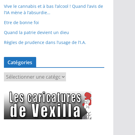
Vive le cannabis et à bas l’alcool ! Quand l’avis de
l’IA mène à l’absurdie…
Etre de bonne foi
Quand la patrie devient un dieu
Règles de prudence dans l’usage de l’I.A.
Catégories
C
a
t
é
g
o
r
i