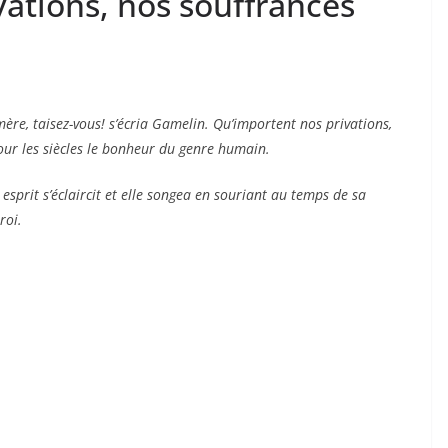
ations, nos souffrances
mère, taisez-vous! s’écria Gamelin. Qu’importent nos privations,
our les siècles le bonheur du genre humain.
prit s’éclaircit et elle songea en souriant au temps de sa
roi.