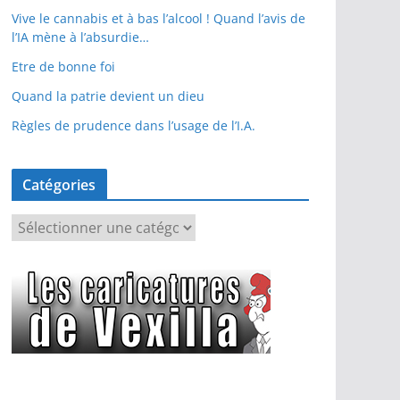
Vive le cannabis et à bas l’alcool ! Quand l’avis de
l’IA mène à l’absurdie…
Etre de bonne foi
Quand la patrie devient un dieu
Règles de prudence dans l’usage de l’I.A.
Catégories
C
a
t
é
g
o
r
i