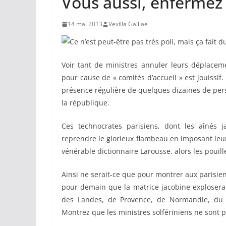
Vous aussi, enfermez 
14 mai 2013
Vexilla Galliae
Ce n’est peut-être pas très poli, mais ça fait d
Voir tant de ministres annuler leurs déplace
pour cause de « comités d’accueil » est jouissif.
présence régulière de quelques dizaines de pers
la république.
Ces technocrates parisiens, dont les aînés 
reprendre le glorieux flambeau en imposant leur 
vénérable dictionnaire Larousse, alors les poui
Ainsi ne serait-ce que pour montrer aux parisie
pour demain que la matrice jacobine explosera 
des Landes, de Provence, de Normandie, du Pa
Montrez que les ministres solfériniens ne sont 