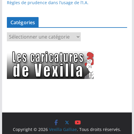
Règles de prudence dans l’usage de l’I.A.
Catégories
C
a
t
é
g
o
r
i
e
s
Copyright © 2026
Vexilla Galliae
. Tous droits réservés.