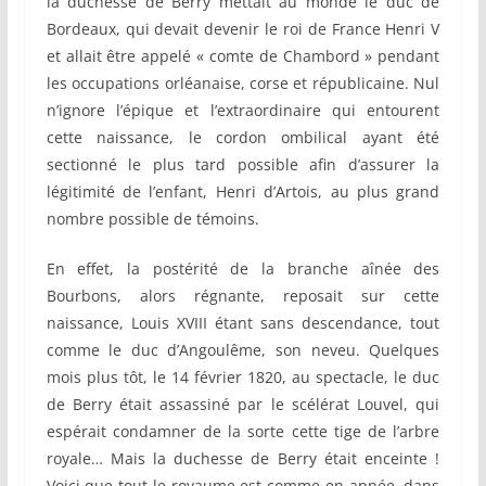
la duchesse de Berry mettait au monde le duc de
Bordeaux, qui devait devenir le roi de France Henri V
et allait être appelé « comte de Chambord » pendant
les occupations orléanaise, corse et républicaine. Nul
n’ignore l’épique et l’extraordinaire qui entourent
cette naissance, le cordon ombilical ayant été
sectionné le plus tard possible afin d’assurer la
légitimité de l’enfant, Henri d’Artois, au plus grand
nombre possible de témoins.
En effet, la postérité de la branche aînée des
Bourbons, alors régnante, reposait sur cette
naissance, Louis XVIII étant sans descendance, tout
comme le duc d’Angoulême, son neveu. Quelques
mois plus tôt, le 14 février 1820, au spectacle, le duc
de Berry était assassiné par le scélérat Louvel, qui
espérait condamner de la sorte cette tige de l’arbre
royale… Mais la duchesse de Berry était enceinte !
Voici que tout le royaume est comme en apnée, dans