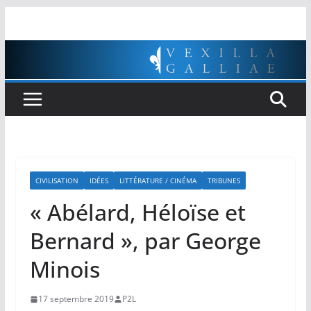
Passer
au
contenu
CIVILISATION
IDÉES
LITTÉRATURE / CINÉMA
TRIBUNES
« Abélard, Héloïse et
Bernard », par George
Minois
17 septembre 2019
P2L