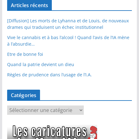
Articles récents
[Diffusion] Les morts de Lyhanna et de Louis, de nouveaux
drames qui traduisent un échec institutionnel
Vive le cannabis et à bas l’alcool ! Quand l’avis de l’IA mène
à l’absurdie…
Etre de bonne foi
Quand la patrie devient un dieu
Règles de prudence dans l’usage de l’I.A.
Catégories
C
a
t
é