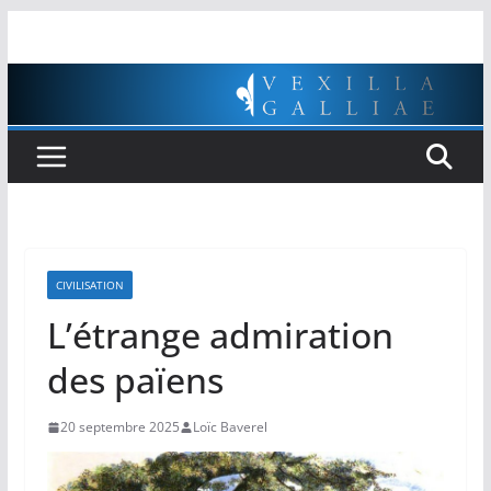
Passer
au
contenu
CIVILISATION
L’étrange admiration
des païens
20 septembre 2025
Loïc Baverel