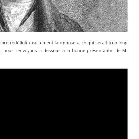
’abord redéfinir exactement la « gnose », ce qui serait trop long
ir, nous renvoyons ci-dessous à la bonne présentation de M.