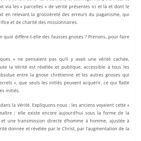
it via les « parcelles » de vérité présentes ici et là et dont le
oit en relevant la grossièreté des erreurs du paganisme, qui
rifice et de charité des missionnaires.
n quoi diffère-t-elle des fausses gnoses ? Prenons, pour faire
iques » ne pensaient pas qu’il y avait une vérité cachée,
ute la Vérité est révélée et publique, accessible à tous les
absolue entre la gnose chrétienne et les autres gnoses qui
crets », que seuls les initiés peuvent acquérir, ce qui flatte
s initiés.
 dans la Vérité. Expliquons-nous : les anciens voyaient cette «
aître ; elle existe encore aujourd’hui sous la forme de la
ion et une transmission directe d’homme à homme, ajustée à
Vérité donnée et révélée par le Christ, par l’augmentation de la