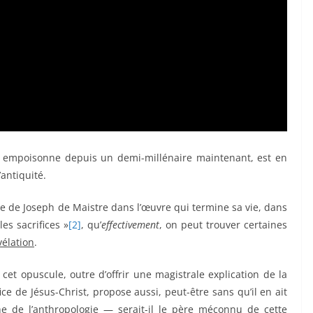
 empoisonne depuis un demi-millénaire maintenant, est en
antiquité.
ite de Joseph de Maistre dans l’œuvre qui termine sa vie, dans
es sacrifices »
[2]
, qu’
effectivement
, on peut trouver certaines
vélation
.
et opuscule, outre d’offrir une magistrale explication de la
fice de Jésus-Christ, propose aussi, peut-être sans qu’il en ait
he de l’anthropologie — serait-il le père méconnu de cette