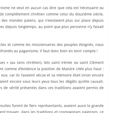
nisme ne veut en aucun cas dire que cela est nécessaire ou
onde complétement chrétien comme celui du douzième siècle,
 des mondes païens, qui n’existaient plus sur place depuis
iées depuis longtemps, au point que plus personne n’y faisait
cles et comme les missionnaires des peuples éloignés, nous
ontés au paganisme, il faut donc bien en tenir compte !
ues » (au sens chrétien), tels saint Irénée ou saint Clément
ent comme d’évidence la position de Maistre citée plus haut :
eux, car ils l’avaient vécue et sa mémoire était sinon encore
aient encore sous leurs yeux tous les dégâts qu’elle causait.
 de vérité présentes dans ces traditions avaient permis de
ésuites furent de fiers représentants, avaient aussi la grande
ient trouver, dans les traditions et cosmogonies païennes, ce