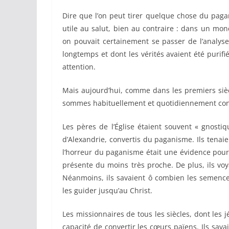
Dire que l’on peut tirer quelque chose du paga
utile au salut, bien au contraire : dans un m
on pouvait certainement se passer de l’analyse
longtemps et dont les vérités avaient été purif
attention.
Mais aujourd’hui, comme dans les premiers siè
sommes habituellement et quotidiennement confr
Les pères de l’Église étaient souvent « gnostiq
d’Alexandrie, convertis du paganisme. Ils tenai
l’horreur du paganisme était une évidence pour 
présente du moins très proche. De plus, ils voy
Néanmoins, ils savaient ô combien les semences
les guider jusqu’au Christ.
Les missionnaires de tous les siècles, dont les j
capacité de convertir les cœurs païens. Ils sava