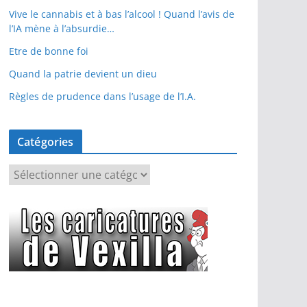
Vive le cannabis et à bas l’alcool ! Quand l’avis de
l’IA mène à l’absurdie…
Etre de bonne foi
Quand la patrie devient un dieu
Règles de prudence dans l’usage de l’I.A.
Catégories
C
a
t
é
g
o
r
i