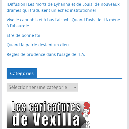
[Diffusion] Les morts de Lyhanna et de Louis, de nouveaux
drames qui traduisent un échec institutionnel
Vive le cannabis et à bas l’alcool ! Quand l’avis de l’IA mène
à l’absurdie…
Etre de bonne foi
Quand la patrie devient un dieu
Règles de prudence dans l’usage de l’I.A.
Catégories
C
a
t
é
g
o