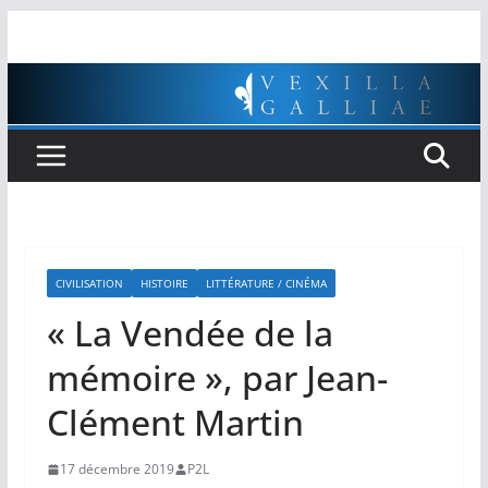
Passer
au
contenu
CIVILISATION
HISTOIRE
LITTÉRATURE / CINÉMA
« La Vendée de la
mémoire », par Jean-
Clément Martin
17 décembre 2019
P2L