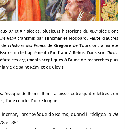
e
e
e
 aux X
et XI
siècles, plusieurs historiens du XIX
siècle ont
int Rémi
transmis par Hincmar et Flodoard. Faute d’autres
s de
l’Histoire des Francs
de Grégoire de Tours ont ainsi été
oissons ou le baptême du Roi franc à Reims. Dans son
Clovis
,
fute ces arguments sceptiques à l’aune de recherches plus
la vie de saint Rémi et de Clovis.
1
is, l’évêque de Reims, Rémi, a laissé, outre quatre lettres
, un
 l’une courte, l’autre longue.
Hincmar, l’archevêque de Reims, quand il rédigea la
Vie
78 et 881.