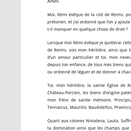
Amen.
Moi, Rémi évêque de la cité de Reims, po
prétorien, et j’ai ordonné que l’on y ajoute 
t-il manquer en quelque chose de droit ?
Lorsque moi Rémi évêque je quitterai cette 
de Reims, sois mon héritière, ainsi que t
d’un amour particulier et toi, mon neveu 
depuis ton enfance, de tous mes biens qui
ou ordonné de léguer et de donner à chacun
Toi, mon héritière, la sainte Église de R
Château-Porcien, les biens d’origine pat
mon frère de sainte mémoire, Principiu
Tennaicus, Maurilio, Baudoleifus, Provinci
Quant aux colones Niviatena, Lauta, Suffr
ta domination ainsi que les champs que j