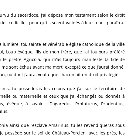
urvu du sacerdoce, j’ai déposé mon testament selon le droit
des codicilles pour qu’ils soient validés à leur tour : paraîtra-
lumière, toi, sainte et vénérable église catholique de la ville
oi, Loup évêque, fils de mon frère, que j’ai toujours préféré
le prêtre Agricola, qui m’as toujours manifesté ta fidélité
 me sont échus avant ma mort, excepté ce que j’aurai donné,
, ou dont j’aurai voulu que chacun ait un droit privilégié.
eims, tu posséderas les colons que j’ai sur le territoire de
ernelle ou maternelle et ceux que j’ai échangés ou donnés à
s, évêque, à savoir : Dagaredus, Profuturus, Prudentius,
alus.
onia ainsi que l’esclave Amarinus, tu les revendiqueras sous
e possède sur le sol de Château-Porcien, avec les prés, les