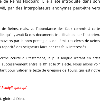
 de Reims Flodoard. Elle a été introduite dans son
 948, par des interpolateurs anonymes peut-être vers
se de Reims, mais, vu l’abondance des faux commis à cette
ts qu’il y avait là des documents inutilisables par l’historien,
 couverts par le nom prestigieux de Rémi. Les clercs de Reims
a rapacité des seigneurs laïcs par ces faux intéressés.
rme courte du testament, la plus longue n’étant en effet
e
e
s successivement entre le IX
et le X
siècle. Nous allons voir
ant pour valider le texte de Grégoire de Tours, qui est notre
 Remigii episcopi
)
, gloire à Dieu.