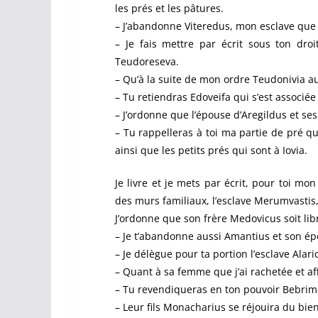
les prés et les pâtures.
– J’abandonne Viteredus, mon esclave que 
– Je fais mettre par écrit sous ton dro
Teudoreseva.
– Qu’à la suite de mon ordre Teudonivia aus
– Tu retiendras Edoveifa qui s’est associé
– J’ordonne que l’épouse d’Aregildus et ses
– Tu rappelleras à toi ma partie de pré q
ainsi que les petits prés qui sont à Iovia.
Je livre et je mets par écrit, pour toi mo
des murs familiaux, l’esclave Merumvastis
J’ordonne que son frère Medovicus soit lib
– Je t’abandonne aussi Amantius et son épo
– Je délègue pour ta portion l’esclave Alaric
– Quant à sa femme que j’ai rachetée et af
– Tu revendiqueras en ton pouvoir Bebri
– Leur fils Monacharius se réjouira du bienf