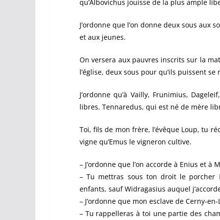
qu’Albovichus jouisse de la plus ample libe
J’ordonne que l’on donne deux sous aux so
et aux jeunes.
On versera aux pauvres inscrits sur la ma
l’église, deux sous pour qu’ils puissent se 
J’ordonne qu’à Vailly, Frunimius, Dagelei
libres. Tennaredus, qui est né de mère libr
Toi, fils de mon frère, l’évêque Loup, tu r
vigne qu’Emus le vigneron cultive.
– J’ordonne que l’on accorde à Enius et à Mo
– Tu mettras sous ton droit le porcher
enfants, sauf Widragasius auquel j’accorde 
– J’ordonne que mon esclave de Cerny-en-L
– Tu rappelleras à toi une partie des cha