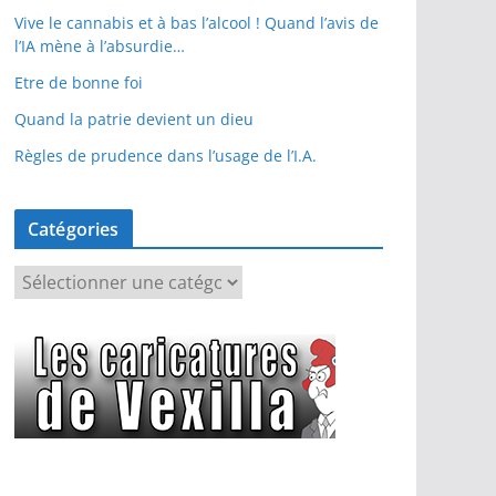
Vive le cannabis et à bas l’alcool ! Quand l’avis de
l’IA mène à l’absurdie…
Etre de bonne foi
Quand la patrie devient un dieu
Règles de prudence dans l’usage de l’I.A.
Catégories
C
a
t
é
g
o
r
i