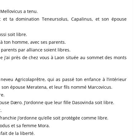
Mellovicus a tenu.
it et ta domination Teneursolus, Capalinus, et son épouse
si soit libre.
e à ton homme, avec ses parents.
 parents par alliance soient libres.
ue j’ai près de chez vous à Laon située au sommet des monts
n neveu Agricolaprêtre, qui as passé ton enfance à l’intérieur
, son épouse Meratena, et leur fils nommé Marcovicus.
re.
use Dæro. J’ordonne que leur fille Dasovinda soit libre.
.
franchie j’ordonne qu’elle soit protégée comme libre.
modus et sa femme Mora.
ait de la liberté.