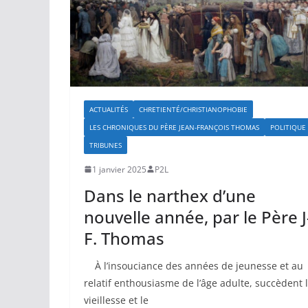
ACTUALITÉS
CHRETIENTÉ/CHRISTIANOPHOBIE
LES CHRONIQUES DU PÈRE JEAN-FRANÇOIS THOMAS
POLITIQUE
TRIBUNES
1 janvier 2025
P2L
Dans le narthex d’une
nouvelle année, par le Père J
F. Thomas
À l’insouciance des années de jeunesse et au
relatif enthousiasme de l’âge adulte, succèdent 
vieillesse et le