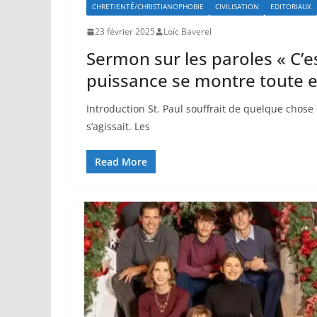
CHRETIENTÉ/CHRISTIANOPHOBIE
CIVILISATION
EDITORIAUX
23 février 2025
Loïc Baverel
Sermon sur les paroles « C’e
puissance se montre toute e
Introduction St. Paul souffrait de quelque chose q
s’agissait. Les
Read More