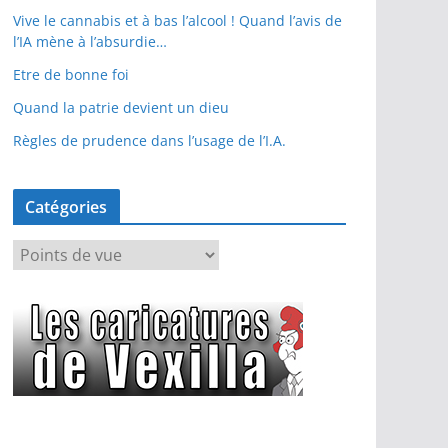
Vive le cannabis et à bas l’alcool ! Quand l’avis de
l’IA mène à l’absurdie…
Etre de bonne foi
Quand la patrie devient un dieu
Règles de prudence dans l’usage de l’I.A.
Catégories
C
a
t
é
g
o
r
i