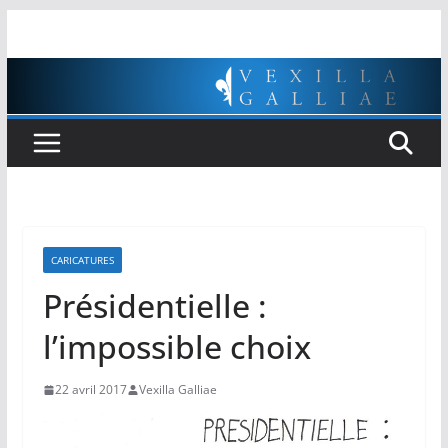
Passer
au
contenu
CARICATURES
Présidentielle :
l’impossible choix
22 avril 2017
Vexilla Galliae